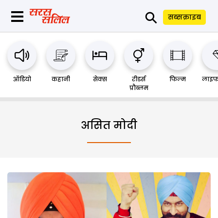
⚲
सब्सक्राइब
ऑडियो
कहानी
सेक्स
रीडर्स
फिल्म
लाइफ
प्रौब्लम
असित मोदी