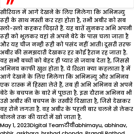
सीरियल में आगे देखने के लिए मिलेगा कि अभिमन्यु
रूही के साथ मस्ती कर रहा होता है, तभी अबीर को सब
स्लो-स्लो कहकर चिढ़ाते हैं. यह बातें सुनकर अभि अपनी
रूही को भूलकर वहां से अपने बेटे के पास चला जाता है
और यह चीज नन्ही रूही को पसंद नहीं आती। दूसरी तरफ
अबीर की समझदारी देखकर हर कोई हैरान रह जाता है.
वह सभी बच्चों को बेहद ही प्यार से जवाब देता है, जिससे
अभिनव काफी खुश होता है. ये रिश्ता क्या कहलाता है में
आगे देखने के लिए मिलेगा कि अभिमन्यु और अभिनव
एक टास्क में हिस्सा लेते हैं, तब ही अभि अभिनव से अपने
बेटे के बचपन के बारे में पूछता है. इस दौरान अभिनव भी
उसे अबीर की बचपन के तस्वीरें दिखाता है, जिसे देखकर
वह रोने लगता है. वह अबीर के पहली बार चलने से लेकर
बोलने तक की यादों में खो जाता है.
Posted
Author
Categories
Tags
May 1, 2023
Digital Team
टीवी
abhimayu
,
abhinav
,
on
abhir
,
askhara
,
hrshad chopda
,
Pranali Rathod
,