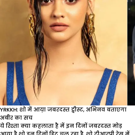
करने
के
लिए
कानू
धमक
देगी
अक्षु
YRKKH: शो में आय़ा जबरदस्त ट्वीस्ट, अभिनव बताएगा
अबीर का सच
ये रिश्ता क्या कहलाता है में इन दिनों जबरदस्त मोड़
आया है शो इन दिनों हिट चल रहा है. शो टीआरपी रेस में