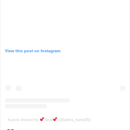
View this post on Instagram
A post shared by
Sirat
(@abira_kaira05)