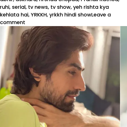
ruhi
,
serial
,
tv news
,
tv show
,
yeh rishta kya
kehlata hai
,
YRKKH
,
yrkkh hindi show
Leave a
on
comment
YRKKH:
अबीर
की
बचपन
की
फोटो
देख
रोएगा
अभिमन्यु,
टूटेगा
रूही
का
दिल