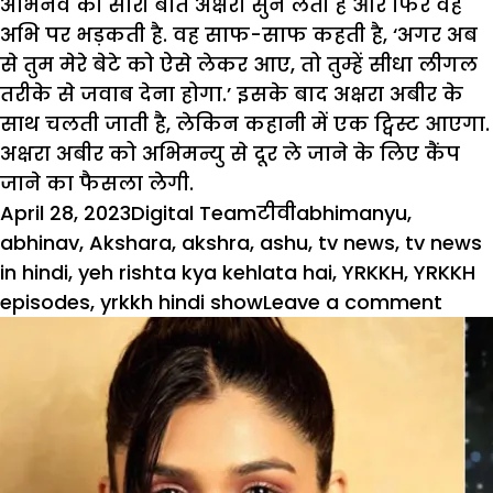
अभिनव की सारी बातें अक्षरा सुन लेती है और फिर वह
अभि पर भड़कती है. वह साफ-साफ कहती है, ‘अगर अब
से तुम मेरे बेटे को ऐसे लेकर आए, तो तुम्हें सीधा लीगल
तरीके से जवाब देना होगा.’ इसके बाद अक्षरा अबीर के
साथ चलती जाती है, लेकिन कहानी में एक ट्विस्ट आएगा.
अक्षरा अबीर को अभिमन्यु से दूर ले जाने के लिए कैंप
जाने का फैसला लेगी.
Posted
Author
Categories
Tags
April 28, 2023
Digital Team
टीवी
abhimanyu
,
on
abhinav
,
Akshara
,
akshra
,
ashu
,
tv news
,
tv news
in hindi
,
yeh rishta kya kehlata hai
,
YRKKH
,
YRKKH
on
episodes
,
yrkkh hindi show
Leave a comment
YRKK
अबीर
को
अभि
से
दूर