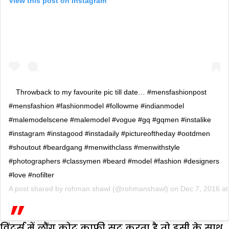
View this post on Instagram
Throwback to my favourite pic till date… #mensfashionpost
#mensfashion #fashionmodel #followme #indianmodel
#malemodelscene #malemodel #vogue #gq #gqmen #instalike
#instagram #instagood #instadaily #pictureoftheday #ootdmen
#shoutout #beardgang #menwithclass #menwithstyle
#photographers #classymen #beard #model #fashion #designers
#love #nofilter
A post shared by
rohman shawl
(@rohmanshawl) on
Dec 7, 2016 a
विंटर्स में लौंग कोट काफी सूट करता है तो इसी के साथ