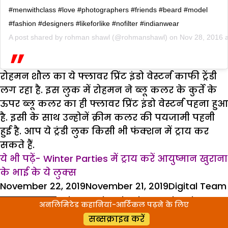
#menwithclass #love #photographers #friends #beard #model
#fashion #designers #likeforlike #nofilter #indianwear
A post shared by
rohman shawl
(@rohmanshawl) on
Nov 28, 2016 
रोहमन शौल का ये फ्लावर प्रिंट इंडो वेस्टर्न काफी ट्रेंडी
लग रहा है. इस लुक में रोहमन ने ब्लू कलर के कुर्ते के
ऊपर ब्लू कलर का ही फ्लावर प्रिंट इंडो वेस्टर्न पहना हुआ
है. इसी के साथ उन्होनें क्रीम कलर की पयजामी पहनी
हुई है. आप ये ट्रंडी लुक किसी भी फंक्शन में ट्राय कर
सकते हैं.
ये भी पढ़ें- Winter Parties में ट्राय करें आयुष्मान खुराना
के भाई के ये लुक्स
Posted
Author
November 22, 2019
November 21, 2019
Digital Team
on
Tags
लाइफस्टाइल
Rohman shawl
,
rohman shawl
अनलिमिटेड कहानियां-आर्टिकल पढ़ने के लिए
fashion
,
rohman shawl looks
,
rohman shawl
सब्सक्राइब करें
photos
,
rohman shawl style
,
rohman shawl