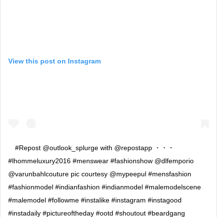
View this post on Instagram
#Repost @outlook_splurge with @repostapp ・・・
#lhommeluxury2016 #menswear #fashionshow @dlfemporio
@varunbahlcouture pic courtesy @mypeepul #mensfashion
#fashionmodel #indianfashion #indianmodel #malemodelscene
#malemodel #followme #instalike #instagram #instagood
#instadaily #pictureoftheday #ootd #shoutout #beardgang