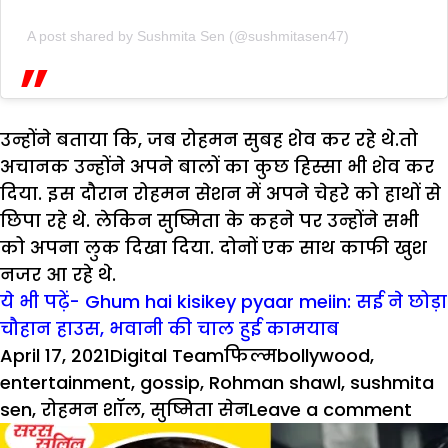
A post shared by Sushmita Sen (@sushmitasen47)
उन्होंने बताया कि, जब रोहमन सुबह शेव कर रहे थे.तो
अचानक उन्होंने अपने बालों का कुछ हिस्सा भी शेव कर
दिया. इस दौरान रोहमन सेशन में अपने चेहरे को हाथों से
छिपा रहे थे. लेकिन सुष्मिता के कहने पर उन्होंने सभी
को अपना लुक दिखा दिया. दोनों एक साथ काफी खुश
नजर आ रहे थे.
ये भी पढ़ें- Ghum hai kisikey pyaar meiin: सई ने छोड़ा
चौहान हाउस, भवानी की चाल हुई कामयाब
Posted
Author
Categories
Tags
April 17, 2021
Digital Team
फिल्म
bollywood
,
on
entertainment
,
gossip
,
Rohman shawl
,
sushmita
on
sen
,
रोहमन शॉल
,
सुष्मिता सेन
Leave a comment
लाइ