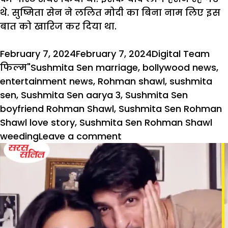
थे. सुष्मिता सेन ने ललित मोदी का बिना नाम लिए इस
बात को खारिज कर दिया था.
Posted
Author
Cat
February 7, 2024
February 7, 2024
Digital Team
on
Tags
फिल्म
"Sushmita Sen marriage
,
bollywood news
,
entertainment news
,
Rohman shawl
,
sushmita
sen
,
Sushmita Sen aarya 3
,
Sushmita Sen
boyfriend Rohman Shawl
,
Sushmita Sen Rohman
Shawl love story
,
Sushmita Sen Rohman Shawl
on
weeding
Leave a comment
Sushmita
Sen
जल्द
करेंगी
शादी?
16