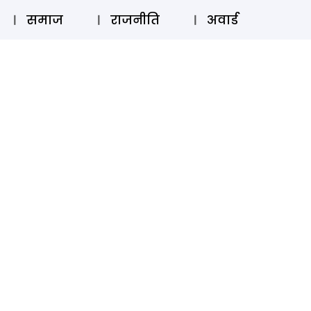
⚲
स्टोरी
लॉग इन
SUBSCRIBE
समाज
राजनीति
अवार्ड