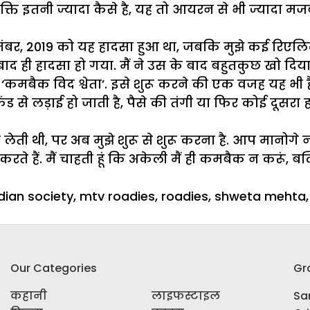
क्ति इतनी ज्यादा कैसे है, यह तो आयरन से भी ज्यादा मजब
 सितंबर, 2019 को यह हादसा हुआ था, जबकि मुझे कई रिएलि
बाद ही हादसा हो गया. मैं ने उस के बाद बहुतकुछ खो दिय
ै ‘कमबैक विद श्वेता’. इसे शुरू करने की एक वजह यह भी है
ड से लड़ाई हो जाती है, पैसे की तंगी या फिर कोई दूसरा
ा लेती थी, पर अब मुझे शुरू से शुरू करना है. आप मानोगे
करते हैं. मैं चाहती हूं कि अकेली मैं ही कमबैक न करूं, 
ies
ags
dian society
,
mtv roadies
,
roadies
,
shweta mehta
Our Categories
Gr
कहानी
लाइफस्टाइल
Sar