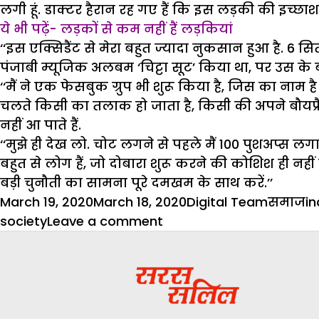
लगी हूं. डाक्टर हैरान रह गए हैं कि इस लड़की की इच्छाश
ये भी पढ़ें- लड़कों से कम नहीं हैं लड़कियां
‘‘इस एक्सिडैंट से मेरा बहुत ज्यादा नुकसान हुआ है. 6
पंजाबी म्यूजिक अलबम ‘चिट्टा सूट’ किया था, पर उस के 
‘‘मैं ने एक फेसबुक ग्रुप भी शुरू किया है, जिस का नाम ह
चलते किसी का तलाक हो जाता है, किसी की अपने बौयफ्रैं
नहीं आ पाते हैं.
‘‘मुझे ही देख लो. चोट लगने से पहले मैं 100 पुशअप्स लग
बहुत से लोग हैं, जो दोबारा शुरू करने की कोशिश ही नहीं 
बड़ी चुनौती का सामना पूरे दमखम के साथ करें.’’
Posted
Author
Categor
T
March 19, 2020
March 18, 2020
Digital Team
समाज
in
on
on
society
Leave a comment
श्वेता
मेहता
:
हादसों
से