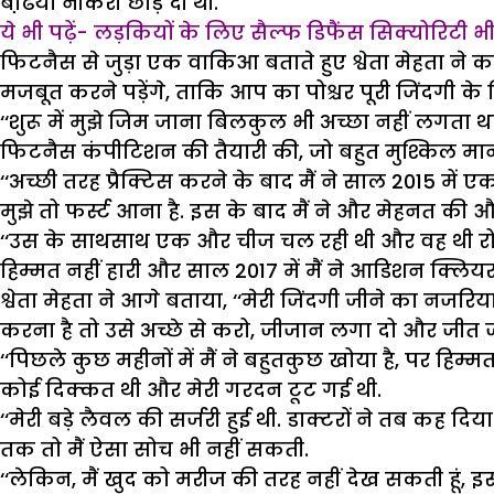
बढि़या नौकरी छोड़ दी थी.
ये भी पढ़ें- लड़कियों के लिए सैल्फ डिफैंस सिक्योरिटी 
फिटनैस से जुड़ा एक वाकिआ बताते हुए श्वेता मेहता ने 
मजबूत करने पड़ेंगे, ताकि आप का पोश्चर पूरी जिंदगी के
‘‘शुरू में मुझे जिम जाना बिलकुल भी अच्छा नहीं लगता था
फिटनैस कंपीटिशन की तैयारी की, जो बहुत मुश्किल मानी 
‘‘अच्छी तरह प्रैक्टिस करने के बाद मैं ने साल 2015 में
मुझे तो फर्स्ट आना है. इस के बाद मैं ने और मेहनत की 
‘‘उस के साथसाथ एक और चीज चल रही थी और वह थी रोडीज
हिम्मत नहीं हारी और साल 2017 में मैं ने आडिशन क्लिय
श्वेता मेहता ने आगे बताया, ‘‘मेरी जिंदगी जीने का नजरि
करना है तो उसे अच्छे से करो, जीजान लगा दो और जीत
‘‘पिछले कुछ महीनों में मैं ने बहुतकुछ खोया है, पर हिम्मत
कोई दिक्कत थी और मेरी गरदन टूट गई थी.
‘‘मेरी बड़े लैवल की सर्जरी हुई थी. डाक्टरों ने तब कह द
तक तो मैं ऐसा सोच भी नहीं सकती.
‘‘लेकिन, मैं खुद को मरीज की तरह नहीं देख सकती हूं, इ