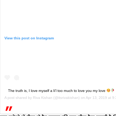
View this post on Instagram
The truth is, I love myself a li’l too much to love you my love
A post shared by
Riva Kishan
(@itsrivakishan) on
Apr 13, 2019 at 