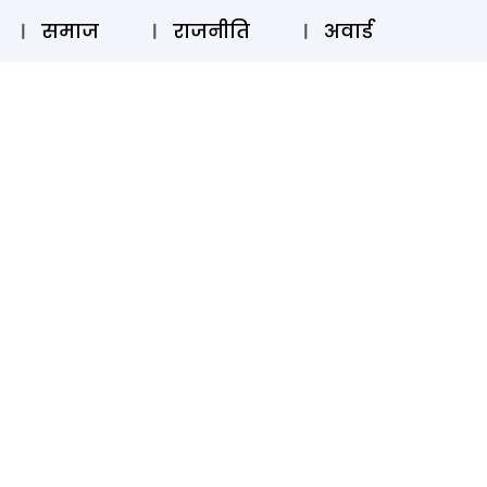
⚲
स्टोरी
लॉग इन
SUBSCRIBE
समाज
राजनीति
अवार्ड