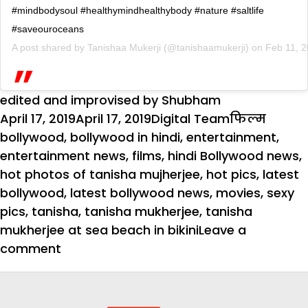
#mindbodysoul #healthymindhealthybody #nature #saltlife
#saveouroceans
A post shared by
Tanishaa Mukerji
(@tanishaamukerji) on
Feb 11, 
edited and improvised by Shubham
Posted
Author
Categories
Tags
April 17, 2019
April 17, 2019
Digital Team
फिल्म
on
bollywood
,
bollywood in hindi
,
entertainment
,
entertainment news
,
films
,
hindi Bollywood news
,
hot photos of tanisha mujherjee
,
hot pics
,
latest
bollywood
,
latest bollywood news
,
movies
,
sexy
pics
,
tanisha
,
tanisha mukherjee
,
tanisha
mukherjee at sea beach in bikini
Leave a
on
comment
बिकिनी
में
मस्ती