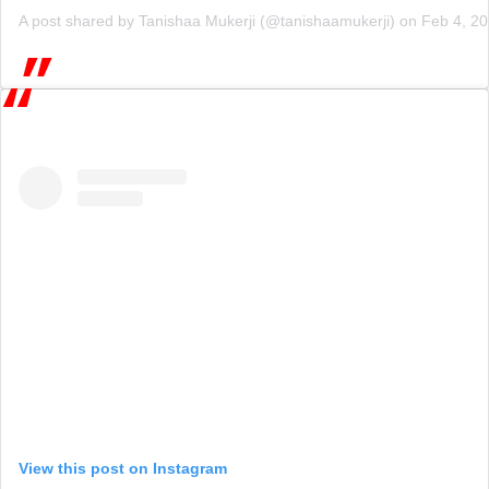
A post shared by
Tanishaa Mukerji
(@tanishaamukerji) on
Feb 4, 2
View this post on Instagram