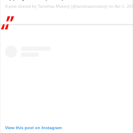
A post shared by
Tanishaa Mukerji
(@tanishaamukerji) on
Apr 1, 20
View this post on Instagram