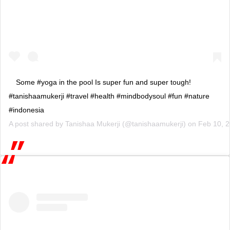
Some #yoga in the pool Is super fun and super tough!
#tanishaamukerji #travel #health #mindbodysoul #fun #nature
#indonesia
A post shared by
Tanishaa Mukerji
(@tanishaamukerji) on
Feb 10, 