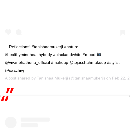
Reflections! #tanishaamukerji #nature
#healthymindhealthybody #blackandwhite #mood
@vivanbhathena_official #makeup @tejasshahmakeup #stylist
@saachivj
A post shared by
Tanishaa Mukerji
(@tanishaamukerji) on
Feb 22, 