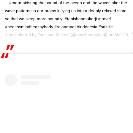
#mermaidsong the sound of the ocean and the waves alter the
wave patterns in our brains lullying us into a deeply relaxed state
so that we sleep more soundly! #tanishaamukerji #travel
#healthymindhealthybody #rajaampat #indonesia #saltlife
A post shared by
Tanishaa Mukerji
(@tanishaamukerji) on
Mar 20, 