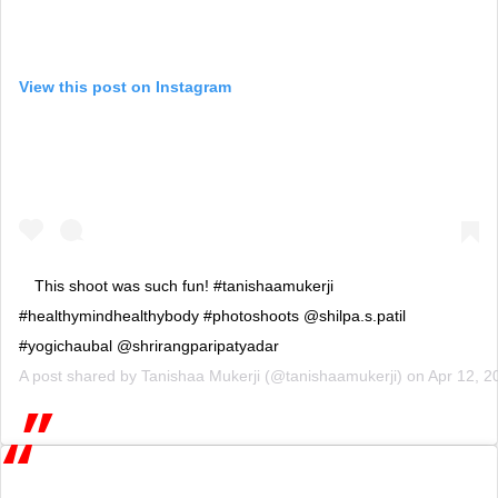
View this post on Instagram
This shoot was such fun! #tanishaamukerji
#healthymindhealthybody #photoshoots @shilpa.s.patil
#yogichaubal @shrirangparipatyadar
A post shared by
Tanishaa Mukerji
(@tanishaamukerji) on
Apr 12, 2