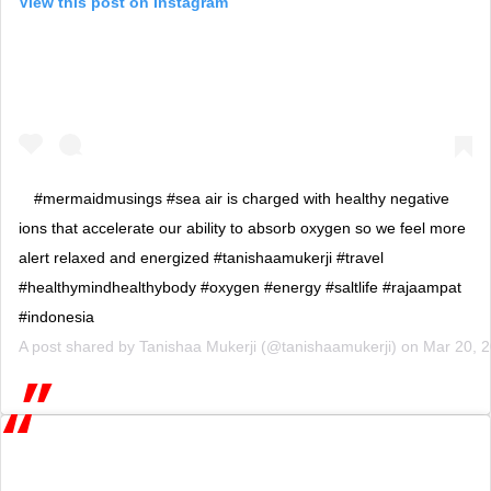
View this post on Instagram
#mermaidmusings #sea air is charged with healthy negative
ions that accelerate our ability to absorb oxygen so we feel more
alert relaxed and energized #tanishaamukerji #travel
#healthymindhealthybody #oxygen #energy #saltlife #rajaampat
#indonesia
A post shared by
Tanishaa Mukerji
(@tanishaamukerji) on
Mar 20, 