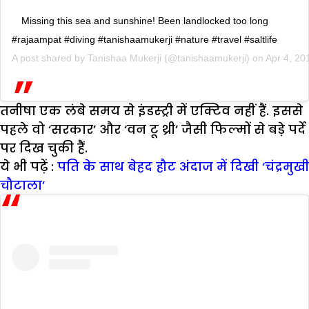
Missing this sea and sunshine! Been landlocked too long
#rajaampat #diving #tanishaamukerji #nature #travel #saltlife
A post shared by
Tanishaa Mukerji
(@tanishaamukerji) on
Apr 4, 20
तनीषा एक लंबे समय से इंडस्ट्री में एक्टिव नहीं हैं. इससे
पहले वो ‘सरकार’ और ‘वन टू थ्री’ जैसी फिल्मों से बड़े पर्दे
पर दिख चुकी हैं.
ये भी पढ़ें :
पति के साथ बेहद हौट अंदाज में दिखी ‘चंद्रमुखी
चौटाला’